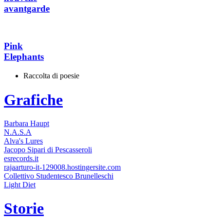
avantgarde
Pink
Elephants
Raccolta di poesie
Grafiche
Barbara Haupt
N.A.S.A
Alva's Lures
Jacopo Sipari di Pescasseroli
esrecords.it
rajaarturo-it-129008.hostingersite.com
Collettivo Studentesco Brunelleschi
Light Diet
Storie