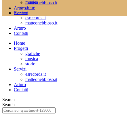
musica
matteonebbioso.it
storie
Arturo
Servizi
Contatti
esrecords.it
matteonebbioso.it
Arturo
Contatti
Home
Progetti
grafiche
musica
storie
Servizi
esrecords.it
matteonebbioso.it
Arturo
Contatti
Search
Search